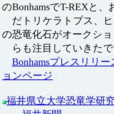
のBonhamsでT-REX
だトリケラトプス、ヒ
の恐竜化石がオークショ
らも注目していきたで
Bonhamsプレスリリー
ョンページ
福井県立大学恐竜学研