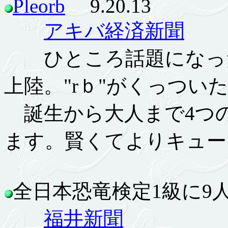
Pleorb
9.20.13
アキバ経済新聞
ひところ話題になった
上陸。"rｂ"がくっつい
誕生から大人まで4つ
ます。賢くてよりキュー
全日本恐竜検定1級に9人合
福井新聞